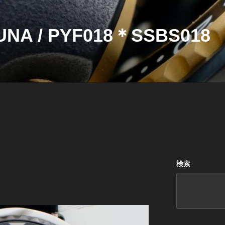
NA / PYF018＊SSBS018
検索