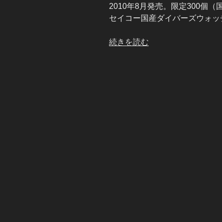
2010年8月発売。限定300個（国
セイコー国産ダイバーズウォッ
“＊
続きを読む
SBBN019
＊”
の