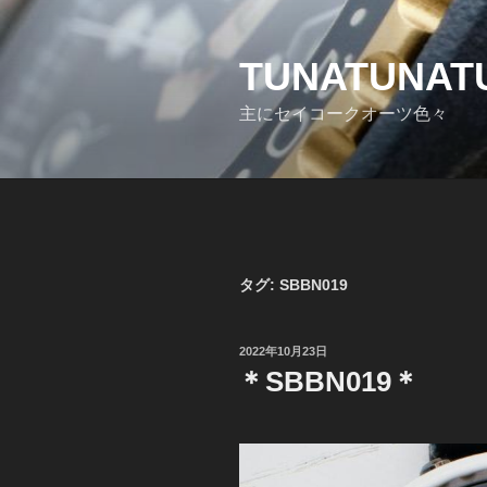
コ
ン
テ
TUNATUNATU
ン
主にセイコークオーツ色々
ツ
へ
ス
キ
ッ
プ
タグ:
SBBN019
投
2022年10月23日
稿
＊SBBN019＊
日: