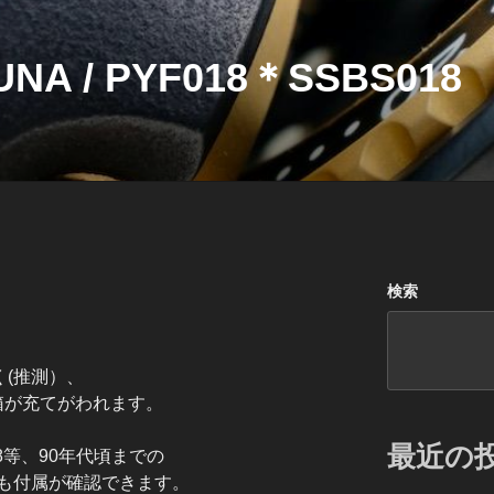
NA / PYF018＊SSBS018
検索
く(推測）、
箱が充てがわれます。
最近の
8等、90年代頃までの
も付属が確認できます。