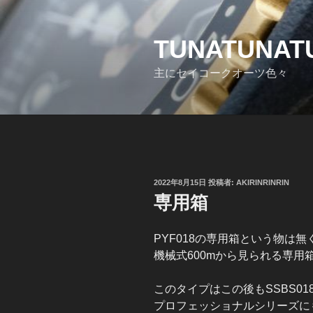
コ
ン
テ
TUNATUNATU
ン
主にセイコークオーツ色々
ツ
へ
ス
キ
ッ
プ
投
2022年8月15日
投稿者:
AKIRINRINRIN
稿
専用箱
日:
PYF018の専用箱という物は無
機械式600mから見られる専用
このタイプはこの後もSSBS01
プロフェッショナルシリーズに