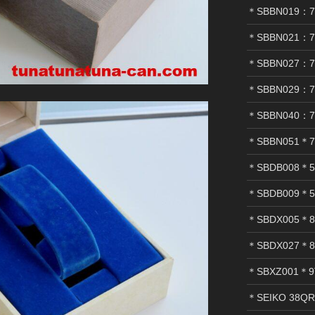
＊SBBN019：7
＊SBBN021：7
＊SBBN027：7
＊SBBN029：7
＊SBBN040：7
＊SBBN051＊7
＊SBDB008＊5
＊SBDB009＊5
＊SBDX005＊8
＊SBDX027＊8
＊SBXZ001＊9
＊SEIKO 38Q