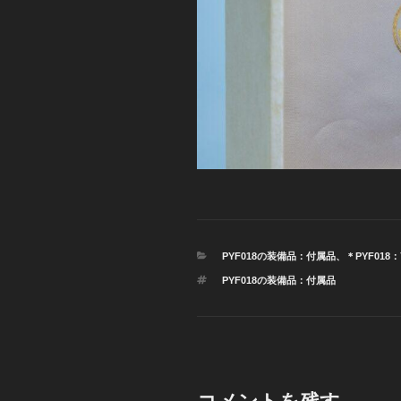
カ
PYF018の装備品：付属品
、
＊PYF018：7
テ
タ
PYF018の装備品：付属品
ゴ
グ
リ
ー