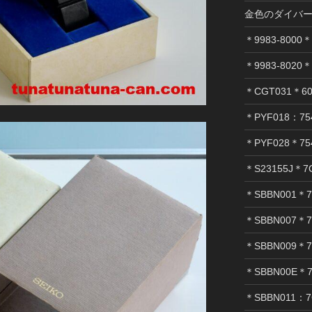
金色のダイバ
＊9983-8000＊
＊9983-8020＊
＊CGT031＊60
＊PYF018：754
＊PYF028＊75
＊S23155J＊7
＊SBBN001＊7
＊SBBN007＊7
＊SBBN009＊7
＊SBBN00E＊7
＊SBBN011：7