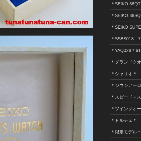
＊SEIKO 38Q
＊SEIKO 38SQ
＊SEIKO SUP
＊SSBS018：7
＊YAQ028＊61
＊グランドク
＊シャリオ＊
＊ジウジアー
＊スピードマ
＊ツインクオ
＊ドルチェ＊
＊限定モデル