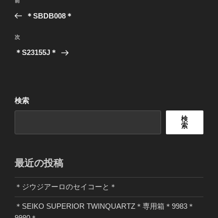
前
前
稿
の
＊SBDB008＊
ナ
投
ビ
稿
次
次
ゲ
の
＊S23155J＊
投
ー
稿
シ
ョ
検索
ン
検
索
最近の投稿
＊ジウジアーロのセイコーと＊
＊SEIKO SUPERIOR TWINQUARTZ＊専用箱＊9983＊
9980＊