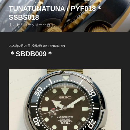
コ
TUNATUNATUNA / PYF018＊
ン
SSBS018
テ
ン
主にセイコークオーツ色々
ツ
へ
ス
投
2023年2月26日
投稿者:
AKIRINRINRIN
稿
キ
＊SBDB009＊
日:
ッ
プ