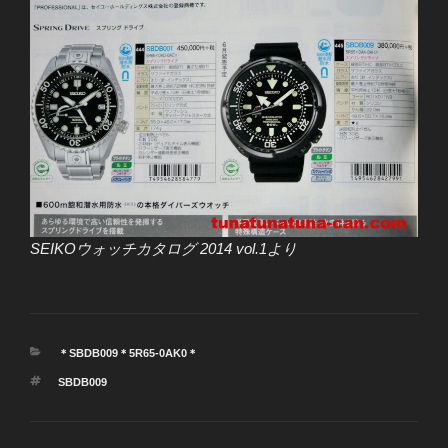
SEIKOウォッチカタログ 2014 vol.1より
カ
＊SBDB009＊5R65-0AK0＊
テ
タ
SBDB009
ゴ
グ
リ
ー